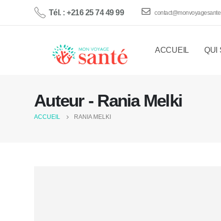
Tél. : +216 25 74 49 99
contact@monvoyagesante
ACCUEIL
QUI
Auteur - Rania Melki
ACCUEIL
RANIA MELKI