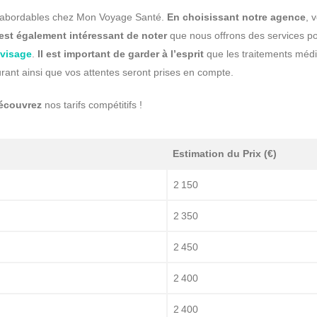
 abordables chez Mon Voyage Santé.
En choisissant notre agence
, 
 est également intéressant de noter
que nous offrons des services pou
 visage
.
Il est important de garder à l’esprit
que les traitements médic
ant ainsi que vos attentes seront prises en compte.
écouvrez
nos tarifs compétitifs !
Estimation du Prix (€)
2 150
2 350
2 450
2 400
2 400