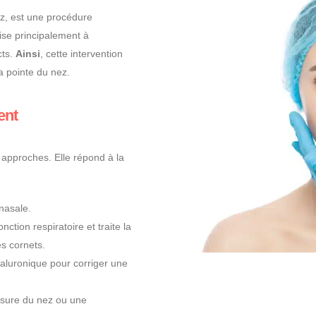
ez, est une procédure
ise principalement à
cts.
Ainsi
, cette intervention
la pointe du nez.
ent
 approches. Elle répond à la
nasale.
onction respiratoire et traite la
es cornets.
yaluronique pour corriger une
sure du nez ou une