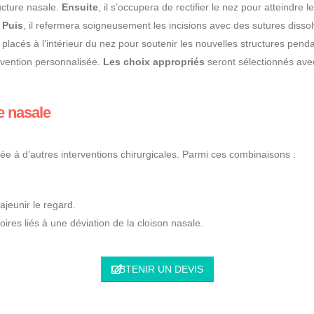
ructure nasale.
Ensuite
, il s’occupera de rectifier le nez pour atteindre
.
Puis
, il refermera soigneusement les incisions avec des sutures disso
placés à l’intérieur du nez pour soutenir les nouvelles structures pend
ervention personnalisée.
Les choix appropriés
seront sélectionnés avec
e nasale
 à d’autres interventions chirurgicales. Parmi ces combinaisons :
ajeunir le regard.
ires liés à une déviation de la cloison nasale.
OBTENIR UN DEVIS