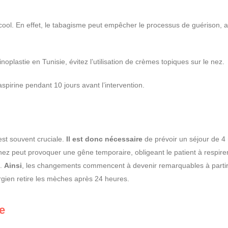
ool. En effet, le tabagisme peut empêcher le processus de guérison, a
noplastie en Tunisie, évitez l’utilisation de crèmes topiques sur le nez.
spirine pendant 10 jours avant l’intervention.
est souvent cruciale.
Il est donc nécessaire
de prévoir un séjour de 4 n
ez peut provoquer une gêne temporaire, obligeant le patient à respire
e.
Ainsi
, les changements commencent à devenir remarquables à partir
urgien retire les mèches après 24 heures.
ie