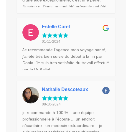
d’une aide exceptionnelle, c’est une perle.
Nesrine et Donia qui ont été présente ont été
très professionnelles et très gentilles. Dr Kallel
est génial. Il est très compétent et il a fait un
travail extraordinaire avec mon body. Je
Estelle Carel
recommande fortement de faire affaire avec
eux si vous voulez de la qualité. Je repartirais
01-11-2024
demain matin si c'était à refaire. Merci
Je recommande l'agence mon voyage santé,
infiniment pour tout.
j'ai été très bien suivie du début à la fin par
Donia. Je suis tres satisfaite du travail effectué
par le Dr Kallel
Nathalie Descoteaux
08-10-2024
je recommande à 100 % .. une équipe
professionnelle à l'écoute ... un endroit
sécuritaire.. un médecin extraordinaire... je