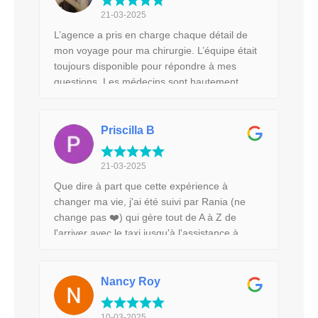
je conseille vivement de faire appel à Mon
21-03-2025
voyage santé pour un projet esthétique en
L’agence a pris en charge chaque détail de
Tunisie.
mon voyage pour ma chirurgie. L’équipe était
toujours disponible pour répondre à mes
questions. Les médecins sont hautement
qualifiés. Malgré quelques différences
culturelles, je me suis sentie en confiance et
entre de bonnes mains. Je n’ai eu que de
Priscilla B
bons commentaires sur le résultat et l’aspect
des sutures. Je recommande vivement à toute
21-03-2025
personne cherchant une expérience sécurisée
Que dire à part que cette expérience à
et bien organisée !
changer ma vie, j'ai été suivi par Rania (ne
change pas ❤️) qui gère tout de A à Z de
l'arriver avec le taxi jusqu'à l'assistance à
l'aéroport post opératoire (j'ai juste eu à
prendre les billets d'avion). J'ai été opérée par
le Dr Kallel qui est très gentil, dispo quand on
Nancy Roy
a des questions et très rassurant. Le
personnel de l'hôpital Carthagène Tunis
10-03-2025