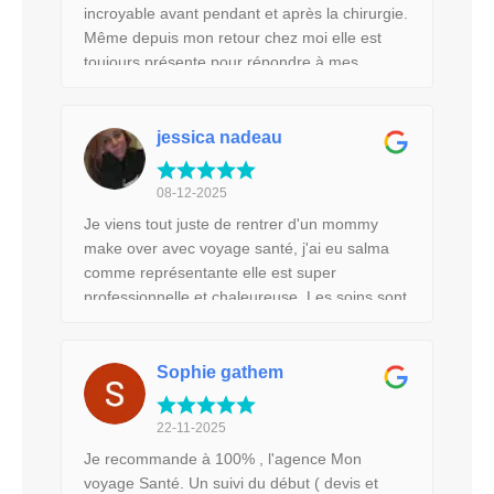
retournerai avec l'agence Mon voyage Santé
incroyable avant pendant et après la chirurgie.
⭐⭐⭐⭐⭐
Même depuis mon retour chez moi elle est
toujours présente pour répondre à mes
questions . Globalement ce fut un très bon
service ! Quand j’ai eu des inquiétudes et des
questionnements pendant mon séjours , le
jessica nadeau
personnel a tout mis à œuvre pour répondre à
mon besoin 🥰 Merci encore 😍
08-12-2025
Je viens tout juste de rentrer d'un mommy
make over avec voyage santé, j'ai eu salma
comme représentante elle est super
professionnelle et chaleureuse. Les soins sont
complet et constants ,d'une très belle
qualité/attention et ils prennent bien soin de
toi.
Sophie gathem
22-11-2025
Je recommande à 100% , l'agence Mon
voyage Santé. Un suivi du début ( devis et