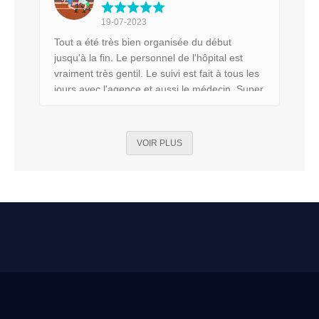
nombreuses questions . Et que dire du
chirurgien..Dr.kallel un homme avec beaucoup
19-07-2023
d’expérience et une dextérité indéniable. Il sait
Tout a été très bien organisée du début
nous mettre en confiance et surtout nous
jusqu'à la fin. Le personnel de l'hôpital est
conseille judicieusement. J’ai adorée le
vraiment très gentil. Le suivi est fait à tous les
service que j’ai reçu avec l’agence mon
jours avec l'agence et aussi le médecin. Super
voyage santé et si cette aventure serais à
service. La convalescence à l'hôtel est
recommencer j’y retournerais sans hésiter.
vraiment formidable. J'ai été traité comme une
Merci du fond du cœur à toutes l’équipe vous
reine. Je vous recommande cette agence
êtes des anges ♥️🙏🏻♥️
VOIR PLUS
sans hésiter !!