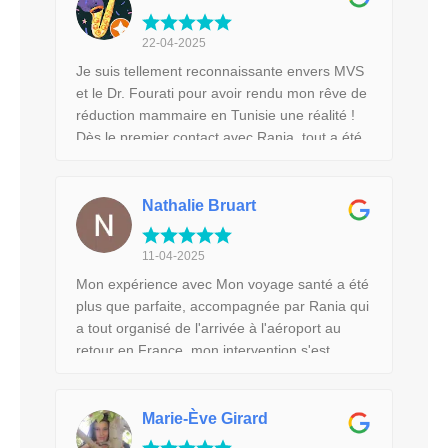
bloc au top et très attentionnée et je sais de
quoi je parle en tant que soignante les locaux
22-04-2025
sont très propres et dans le service un
Je suis tellement reconnaissante envers MVS
personnel très à l'écoute de l'infirmière, à
et le Dr. Fourati pour avoir rendu mon rêve de
l'aide soignante en passant par l'ash ! Je
réduction mammaire en Tunisie une réalité !
recommande vivement mon voyage santé et
Dès le premier contact avec Rania, tout a été
la clinique carthage pour leur
fluide et rapide. L'arrivée à la clinique a été
professionnalisme. Christine G
douce grâce à un accueil chaleureux et à une
équipe d’infirmières attentionnée. La
Nathalie Bruart
rencontre avec le Dr. Fourati m'a
immédiatement mise en confiance de par sa
11-04-2025
clarté et sa gentillesse. Aujourd'hui, le résultat
Mon expérience avec Mon voyage santé a été
est incroyable et a changé ma vie de manière
plus que parfaite, accompagnée par Rania qui
significative. Du début à la fin, mon parcours a
a tout organisé de l'arrivée à l'aéroport au
été parfait. Je recommande vivement leur
retour en France, mon intervention s'est
professionnalisme si vous envisagez un tel
déroulée dans une clinique avec un personnel
parcours.
accueillant, bienveillant, aux petits soins pour
moi, avec le Dr Soussi, merveilleuse
Marie-Ève Girard
chirurgienne, qui a fait un travail remarquable,