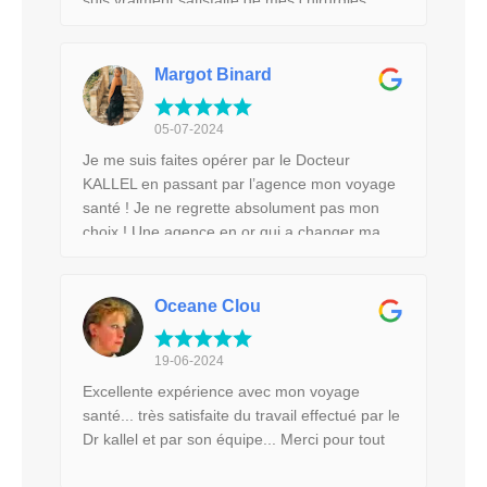
suis vraiment satisfaite de mes chirurgies..
merciiiii mon voyage santé
Margot Binard
05-07-2024
Je me suis faites opérer par le Docteur
KALLEL en passant par l’agence mon voyage
santé ! Je ne regrette absolument pas mon
choix ! Une agence en or qui a changer ma
vie ainsi que le docteur KALLEL qui a fait un
très beau travail. Ils vous accompagnent du
début à la fin ! N’hésitez pas à passer par
Oceane Clou
cette agence je recommande à 1000% !!!!
19-06-2024
Excellente expérience avec mon voyage
santé... très satisfaite du travail effectué par le
Dr kallel et par son équipe... Merci pour tout