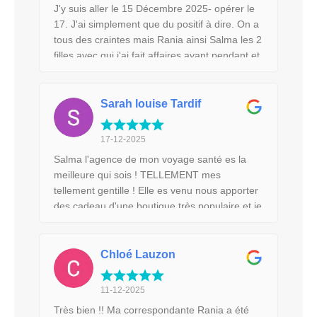
J'y suis aller le 15 Décembre 2025- opérer le
17. J'ai simplement que du positif à dire. On a
tous des craintes mais Rania ainsi Salma les 2
filles avec qui j'ai fait affaires avant pendant et
après mes séjours sont simplement
formidables , Humaine, attentionné envers
leurs patients. Elles nous rend même visite
Sarah louise Tardif
pendant leur journée de congé.!! Elles
prennent le temps de tout expliquer des
17-12-2025
étapes à suivre pour l'opération et elles
Salma l'agence de mon voyage santé es la
prennent le temps de parler d'eux-mêmes
meilleure qui sois ! TELLEMENT mes
comme ci cela ferait des années qu'on se
tellement gentille ! Elle es venu nous apporter
connaissaient. L'écoute est très présent dans
des cadeau d'une boutique très populaire et je
l'équipe. Les infirmières sont superbes ,
lui ai dit que j'aimerais avoir des fruits et le
gentilles et pour ma part tous très sociables et
lendemain elle es venu m'en amener un sac
humaine. La propreté #1 , Le chirurgien
plein ! Mon dieu merciiiiii tellement ! Elle m'a
Chloé Lauzon
explique bien les étapes, te mets a l'aise dès
apporter de la joie et de l'énergie ! Une
la 1ère consultation, Dr. Kallel rend visite de
femme hyper souriante et drole ! Tu mérite
ses patients a tout les jours ainsi les Fds. !! Si
11-12-2025
ton travail bravo ! Merci pour tous Salma !
j'ai une autre opération esthétique à faire, Je
Très bien !! Ma correspondante Rania a été