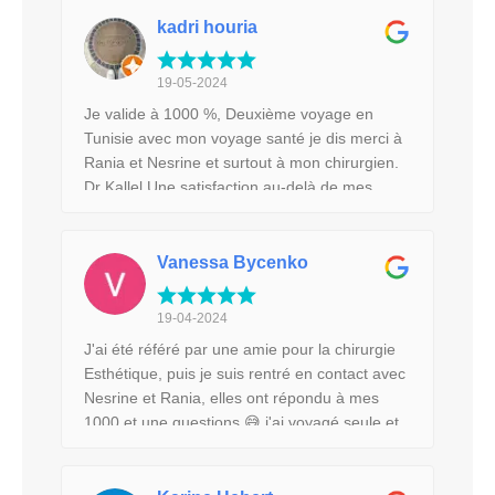
suis venue seule en Tunisie et elle a su me
rassurer, si je devais repartir, ça serait sans
kadri houria
hésitation avec cette agence. Je recommande
!!! Merci pour tout 🙏
19-05-2024
Je valide à 1000 %, Deuxième voyage en
Tunisie avec mon voyage santé je dis merci à
Rania et Nesrine et surtout à mon chirurgien.
Dr Kallel Une satisfaction au-delà de mes
attentes, des interventions qui se sont
toujours bien déroulées, une prise en charge
parfaite . une convalescence clinique et à
Vanessa Bycenko
l’hôtel au top. Merci à vous encore les filles et
merci Docteur Kallel
19-04-2024
J'ai été référé par une amie pour la chirurgie
Esthétique, puis je suis rentré en contact avec
Nesrine et Rania, elles ont répondu à mes
1000 et une questions 😅 j'ai voyagé seule et
je me suis senti en sécurité tout au long ! Elles
on tous pris en charge de A à Z, viennent te