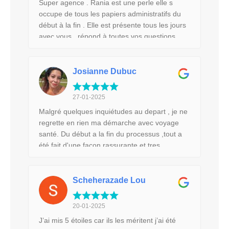
Super agence . Rania est une perle elle s
imprenable les personnels de l’hôtel, super
occupe de tous les papiers administratifs du
sympa Merci pour tout. les infirmières aux
début à la fin . Elle est présente tous les jours
petits soins à l’écoute et disponible à tout
avec vous , répond à toutes vos questions
moment et àtoute heure Merci Mesdames!!
dans l immédiat . Et après l opération ( merci
Enfin, merci à vous DR Moez Kallel pour votre
au dr Kallel Moez qui a fait un travail
travail remarquable, et votre
formidable sur moi: je suis plus que satisfaite
Josianne Dubuc
professionnalisme. Du fond du coeur mille
du résultat ) et 2 nuits à l Hopital elle vous
merci à toute l'équipe de chirurgie!! E T
transfère à l hôtel ( avec l aval du chirurgien)
Collins.
27-01-2025
pour une nuit de convalescence dans un 5
Malgré quelques inquiétudes au depart , je ne
étoiles . Vous pouvez partir sereinement avec
regrette en rien ma démarche avec voyage
Mon voyage Santé : clinique de qualité ,
santé. Du début a la fin du processus ,tout a
chirurgien renommé et service garantie avec
été fait d'une facon rassurante et tres
Rania ❤️
professionnelle. Que ce soit Donia de l'agence
, au personnel soignant (mon infirmiere Manel
en particulier) , l'équipe de la clinique, et les
Scheherazade Lou
mains magique du Dr Kallel , tout a été parfait
pour moi et je recommencerais sans aucune
20-01-2025
hésitation. Merci encore !
J’ai mis 5 étoiles car ils les méritent j’ai été