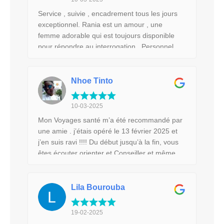
étaient adorables. Un résultat au dessus de
Service , suivie , encadrement tous les jours
mes espérances, je recommande sans
exceptionnel. Rania est un amour , une
hésitation et je repasserais par mon voyage
femme adorable qui est toujours disponible
santé pour mes prochaines opérations.
pour répondre au interrogation . Personnel
exceptionnel , toujours à l’écoute des besoins
. Le chirurgien Dr. Kallel, un chirurgien
minutieux. Même au retour au Canada , un
Nhoe Tinto
suivie comme du jamais vue. S’occupe même
des suivie suite à la chirurgie au retour à la
10-03-2025
maison à l’hôpital, changement de
Mon Voyages santé m’a été recommandé par
pansement….. je recommande sans aucune
une amie . j’étais opéré le 13 février 2025 et
hésitation à 500000% Tarif vraiment pas cher .
j’en suis ravi !!!! Du début jusqu’à la fin, vous
Bref , besoin d’une chirurgie? Allez à cette
êtes écouter orienter et Conseiller et même
agence précisément et c’est les même
après!! Rania m’a été d’une grande aide merci
commentaires que vous allez avoir .
pour ta gentillesse et ta bienveillance. Dès
Satisfaction GARANTIE ♥️
notre arrivée à l’aéroport, un chauffeur nous
Lila Bourouba
attendait nous a accompagner à la clinique et
c’est le même chauffeur qui nous a ensuite
19-02-2025
accompagné à l’hôtel , l’hôtel avec une vue