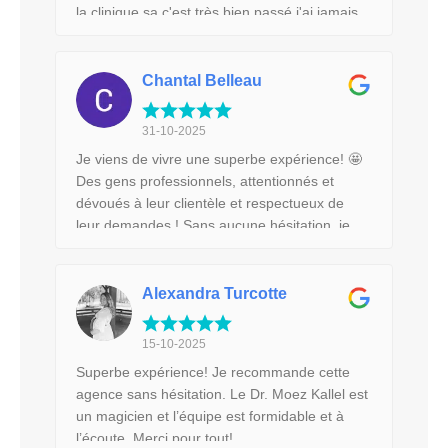
la clinique sa c'est très bien passé j'ai jamais
son professionnalisme et son humanité font
vue autant de personnes sourire et aussi
vraiment la différence. Je recommande
gentil bref tout c'est très bien passé j'aimerais
vivement cet établissement et cette équipe,
en plus mettre une remarque pour Salma
Chantal Belleau
qui ont été exceptionnels du début à la fin
pour sont grand professionnalisme 10/10
MERCI...
31-10-2025
Je viens de vivre une superbe expérience! 🤩
Des gens professionnels, attentionnés et
dévoués à leur clientèle et respectueux de
leur demandes ! Sans aucune hésitation, je
les recommande 👌
Alexandra Turcotte
15-10-2025
Superbe expérience! Je recommande cette
agence sans hésitation. Le Dr. Moez Kallel est
un magicien et l’équipe est formidable et à
l’écoute. Merci pour tout!