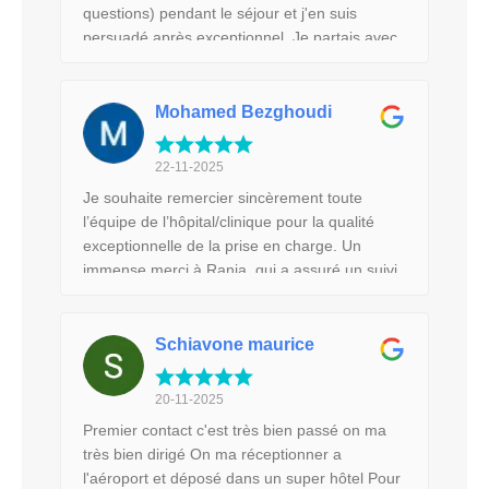
questions) pendant le séjour et j'en suis
persuadé après exceptionnel. Je partais avec
une grande appréhension, et ce fut génial. A
part le billet d'avion tout est géré par mes
assistantes Salma et Rania des femmes d'une
Mohamed Bezghoudi
gentillesse ❤️. Le docteur Moez Kallel a
rattraper mes chirurgies raté de France. Il est
22-11-2025
très professionnel sur ce qui est a faire. J'y
Je souhaite remercier sincèrement toute
retournerai les yeux fermés. Un grand merci .
l’équipe de l’hôpital/clinique pour la qualité
Ce fut une expérience plus qu'à la hauteur de
exceptionnelle de la prise en charge. Un
mes espérances. Un grand merci
immense merci à Rania, qui a assuré un suivi
à distance impeccable, toujours disponible,
douce et rassurante, même durant ses
vacances. Merci également à Selma, présente
Schiavone maurice
sur place, très professionnelle, attentionnée,
et réactive. Je tiens aussi à souligner le
20-11-2025
sérieux du Docteur Kallel, qui prend le temps
Premier contact c'est très bien passé on ma
de passer voir ses patientes deux fois par
très bien dirigé On ma réceptionner a
jour, ce qui est extrêmement rassurant et rare
l'aéroport et déposé dans un super hôtel Pour
dans un parcours chirurgical. Sa présence,