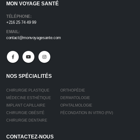
MON VOYAGE SANTÉ
TÉLÉPHONE:
+216 25 74 49 99
EMAIL:
contact@monvoyagesante.com
NOS SPÉCIALITÉS
CHIRURGIE PLASTIQUE
ORTHOPÉDIE
MÉDECINE ESTHÉTIQUE
DERMATOLOGIE
IMPLANT CAPILLAIRE
OPHTALMOLOGIE
CHIRURGIE OBÉSITÉ
FÉCONDATION IN VITRO (FIV)
CHIRURGIE DENTAIRE
CONTACTEZ-NOUS