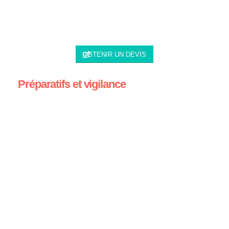
OBTENIR UN DEVIS
Préparatifs et vigilance
décollement de la rétine en
Tunisie